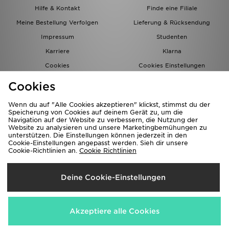
Hilfe & Kontakt
Finde eine Filiale
Meine Bestellung Verfolgen
Lieferung & Rücksendung
Impressum
Studenten
Karriere
Klarna
Cookies
Cookies Einstellungen
Datenschutz
Lade Die App
Cookies
Partnerprogramm
JD Blog
Wenn du auf "Alle Cookies akzeptieren" klickst, stimmst du der
Speicherung von Cookies auf deinem Gerät zu, um die
Navigation auf der Website zu verbessern, die Nutzung der
Website zu analysieren und unsere Marketingbemühungen zu
unterstützen. Die Einstellungen können jederzeit in den
Cookie-Einstellungen angepasst werden. Sieh dir unsere
Cookie-Richtlinien an.
Cookie Richtlinien
Lieferung Nach
Deine Cookie-Einstellungen
Deutschland
Wir akzeptieren folgende Zahlungsmethoden
Akzeptiere alle Cookies