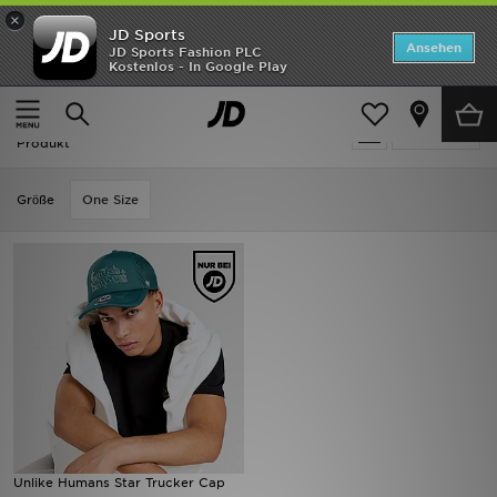
×
JD Sports
ANGEBOTE
Ansehen
JD Sports Fashion PLC
Kostenlos - In Google Play
Home
Herren
Herren Accessoires
Caps
Neuheiten
Unlike Humans Caps - Geschenke
Verfeinern
Herren
Produkt
Damen
Grӧße
One Size
Kinder
Bestsellers
Marken
Fußball
Sport
Unlike Humans Star Trucker Cap
Lade die APP