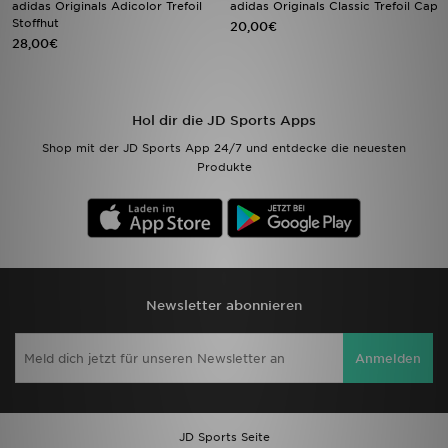
adidas Originals Adicolor Trefoil
adidas Originals Classic Trefoil Cap
Stoffhut
20,00€
28,00€
Filialfinder
Mein JD
Hol dir die JD Sports Apps
Hilfe & Kontakt
Shop mit der JD Sports App 24/7 und entdecke die neuesten
Produkte
Geschenkgutschein
Studenten
Blog
Newsletter abonnieren
Anmelden
JD Sports Seite