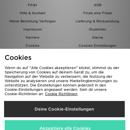
FAQs
AGB
Hilfe & Kontakt
Finde eine Filiale
Meine Bestellung Verfolgen
Lieferung & Rücksendung
Impressum
Studenten
Karriere
Klarna
Cookies
Cookies Einstellungen
Datenschutz
Lade Die App
Cookies
Partnerprogramm
JD Blog
Wenn du auf "Alle Cookies akzeptieren" klickst, stimmst du der
Speicherung von Cookies auf deinem Gerät zu, um die
Navigation auf der Website zu verbessern, die Nutzung der
Website zu analysieren und unsere Marketingbemühungen zu
unterstützen. Die Einstellungen können jederzeit in den
Cookie-Einstellungen angepasst werden. Sieh dir unsere
Cookie-Richtlinien an.
Cookie Richtlinien
Lieferung Nach
Deine Cookie-Einstellungen
Deutschland
Wir akzeptieren folgende Zahlungsmethoden
Akzeptiere alle Cookies