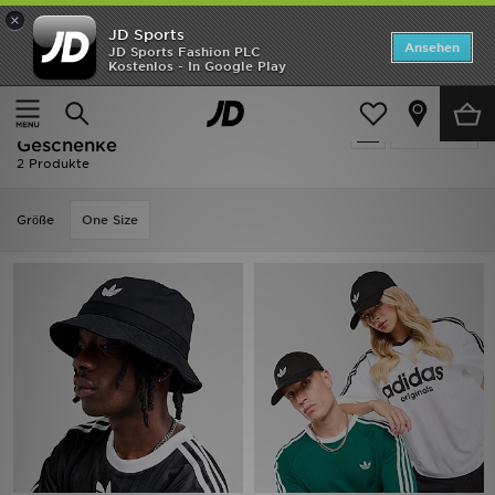
×
JD Sports
ANGEBOTE
Ansehen
JD Sports Fashion PLC
Kostenlos - In Google Play
Home
Herren
Herren Accessoires
Caps
Neuheiten
Schwarz Caps - Adidas Originals -
Verfeinern
Herren
Geschenke
2 Produkte
Damen
Grӧße
One Size
Kinder
Bestsellers
Marken
Fußball
Sport
Lade die APP