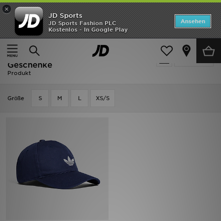
×
JD Sports
ANGEBOTE
Ansehen
JD Sports Fashion PLC
Kostenlos - In Google Play
Home
Herren
Herren Accessoires
Caps
Neuheiten
Caps - Adidas Originals Trefoil -
Verfeinern
Herren
Geschenke
Produkt
Damen
Grӧße
S
M
L
XS/S
Kinder
Bestsellers
Marken
Fußball
Sport
Lade die APP