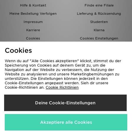
Hilfe & Kontakt
Finde eine Filiale
Meine Bestellung Verfolgen
Lieferung & Rücksendung
Impressum
Studenten
Karriere
Klarna
Cookies
Cookies Einstellungen
Datenschutz
Lade Die App
Cookies
Partnerprogramm
JD Blog
Wenn du auf "Alle Cookies akzeptieren" klickst, stimmst du der
Speicherung von Cookies auf deinem Gerät zu, um die
Navigation auf der Website zu verbessern, die Nutzung der
Website zu analysieren und unsere Marketingbemühungen zu
unterstützen. Die Einstellungen können jederzeit in den
Cookie-Einstellungen angepasst werden. Sieh dir unsere
Cookie-Richtlinien an.
Cookie Richtlinien
Lieferung Nach
Deine Cookie-Einstellungen
Deutschland
Wir akzeptieren folgende Zahlungsmethoden
Akzeptiere alle Cookies