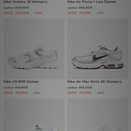
Nike Vomero 18 Women's
Nike Air Force 1 Low Damen
160,00€
130,00€
vorher
vorher
Jetzt
Jetzt
Filialfinder
100,00€
75,00€
- 37%
- 42%
Mein JD
Hilfe & Kontakt
Geschenkgutschein
Studenten
Blog
Nike V5 RNR Damen
Nike Air Max Moto 2K Women's
90,00€
130,00€
vorher
vorher
Jetzt
Jetzt
70,00€
70,00€
- 22%
- 46%