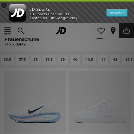
×
JD Sports
ANGEBOTE
Ansehen
JD Sports Fashion PLC
Kostenlos - In Google Play
Home
Frauen
Frauenschuhe
Neuheiten
Ausverkauf | Frauen - Weiss Nike
Verfeinern
Herren
Frauenschuhe
14 Produkte
Damen
36.5
37.5
38
38.5
39
40
40.5
41
42
42.5
Kinder
Bestsellers
Marken
Fußball
Sport
Lade die APP