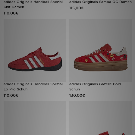
adidas Originals Handball Spezial
adidas Originals Samba OG Damen
Knit Damen
115,00€
110,00€
Filialfinder
Mein JD
Hilfe & Kontakt
Geschenkgutschein
Studenten
Blog
adidas Originals Handball Spezial
adidas Originals Gazelle Bold
Lo Pro Schuh
Schuh
110,00€
130,00€