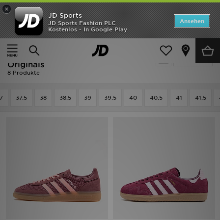
×
JD Sports
ANGEBOTE
Ansehen
JD Sports Fashion PLC
Kostenlos - In Google Play
Home
Frauen
Frauenschuhe
Neuheiten
Rot Adidas Frauenschuhe - Adidas
Verfeinern
Herren
Originals
8 Produkte
Damen
7
37.5
38
38.5
39
39.5
40
40.5
41
41.5
Kinder
Bestsellers
Marken
Fußball
Sport
Lade die APP