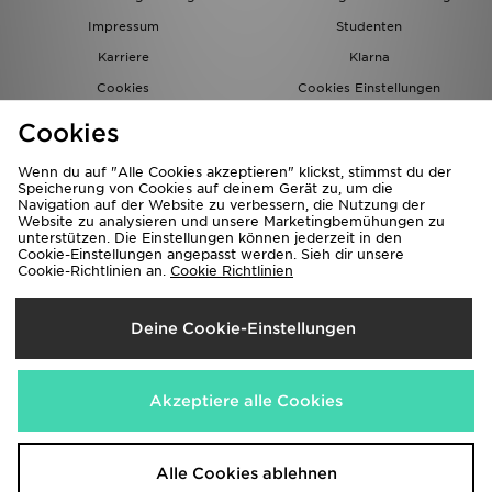
Impressum
Studenten
Karriere
Klarna
Cookies
Cookies Einstellungen
Datenschutz
Lade Die App
Cookies
Partnerprogramm
JD Blog
Wenn du auf "Alle Cookies akzeptieren" klickst, stimmst du der
Speicherung von Cookies auf deinem Gerät zu, um die
Navigation auf der Website zu verbessern, die Nutzung der
Website zu analysieren und unsere Marketingbemühungen zu
unterstützen. Die Einstellungen können jederzeit in den
Cookie-Einstellungen angepasst werden. Sieh dir unsere
Cookie-Richtlinien an.
Cookie Richtlinien
Lieferung Nach
Deine Cookie-Einstellungen
Deutschland
Wir akzeptieren folgende Zahlungsmethoden
Akzeptiere alle Cookies
Corporate Website
www.jdplc.com
Alle Cookies ablehnen