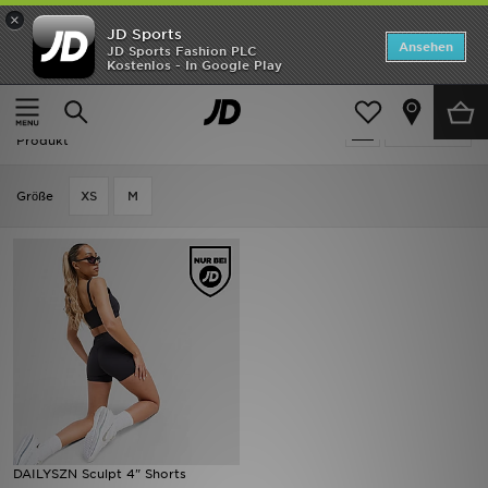
×
JD Sports
ANGEBOTE
Ansehen
JD Sports Fashion PLC
Kostenlos - In Google Play
Home
Frauen
Frauenkleidung
Shorts
Neuheiten
Frauen - Schwarz DAILYSZN Shorts
Verfeinern
Herren
Produkt
Damen
Grӧße
XS
M
Kinder
Bestsellers
Marken
Fußball
Sport
DAILYSZN Sculpt 4" Shorts
Lade die APP