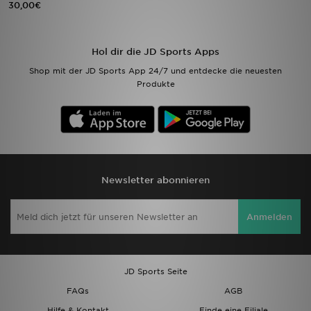
30,00€
Filialfinder
Hol dir die JD Sports Apps
Mein JD
Shop mit der JD Sports App 24/7 und entdecke die neuesten
Produkte
Hilfe & Kontakt
Geschenkgutschein
Studenten
Newsletter abonnieren
Blog
Anmelden
JD Sports Seite
FAQs
AGB
Hilfe & Kontakt
Finde eine Filiale