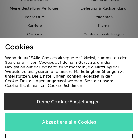
Meine Bestellung Verfolgen
Lieferung & Rücksendung
Impressum
Studenten
Karriere
Klarna
Cookies
Cookies Einstellungen
Datenschutz
Lade Die App
Cookies
Partnerprogramm
JD Blog
Wenn du auf "Alle Cookies akzeptieren" klickst, stimmst du der
Speicherung von Cookies auf deinem Gerät zu, um die
Navigation auf der Website zu verbessern, die Nutzung der
Website zu analysieren und unsere Marketingbemühungen zu
unterstützen. Die Einstellungen können jederzeit in den
Cookie-Einstellungen angepasst werden. Sieh dir unsere
Cookie-Richtlinien an.
Cookie Richtlinien
Lieferung Nach
Deine Cookie-Einstellungen
Deutschland
Wir akzeptieren folgende Zahlungsmethoden
Akzeptiere alle Cookies