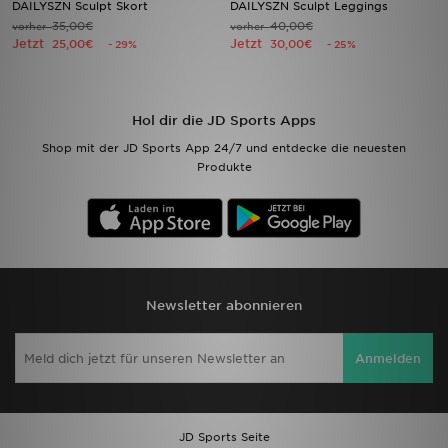
DAILYSZN Sculpt Skort
DAILYSZN Sculpt Leggings
35,00€
40,00€
vorher
vorher
Jetzt
Jetzt
Filialfinder
25,00€
30,00€
- 29%
- 25%
Mein JD
Hol dir die JD Sports Apps
Hilfe & Kontakt
Shop mit der JD Sports App 24/7 und entdecke die neuesten
Produkte
Geschenkgutschein
Studenten
Blog
Newsletter abonnieren
Anmelden
JD Sports Seite