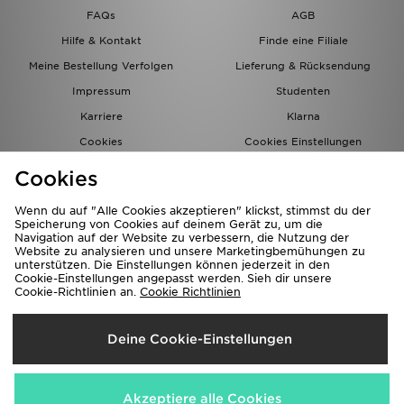
FAQs
AGB
Hilfe & Kontakt
Finde eine Filiale
Meine Bestellung Verfolgen
Lieferung & Rücksendung
Impressum
Studenten
Karriere
Klarna
Cookies
Cookies Einstellungen
Datenschutz
Lade Die App
Cookies
Partnerprogramm
JD Blog
Wenn du auf "Alle Cookies akzeptieren" klickst, stimmst du der
Speicherung von Cookies auf deinem Gerät zu, um die
Navigation auf der Website zu verbessern, die Nutzung der
Website zu analysieren und unsere Marketingbemühungen zu
unterstützen. Die Einstellungen können jederzeit in den
Cookie-Einstellungen angepasst werden. Sieh dir unsere
Cookie-Richtlinien an.
Cookie Richtlinien
Lieferung Nach
Deine Cookie-Einstellungen
Deutschland
Wir akzeptieren folgende Zahlungsmethoden
Akzeptiere alle Cookies