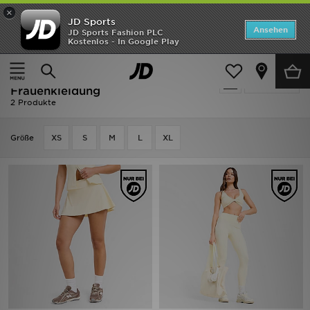
×
JD Sports
ANGEBOTE
Ansehen
JD Sports Fashion PLC
Kostenlos - In Google Play
Home
Frauen
Frauenkleidung
Neuheiten
Frauen - Gelb DAILYSZN
Verfeinern
Herren
Frauenkleidung
2 Produkte
Damen
Grӧße
XS
S
M
L
XL
Kinder
Bestsellers
Marken
Fußball
Sport
Lade die APP