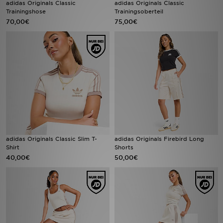
adidas Originals Classic
adidas Originals Classic
Trainingshose
Trainingsoberteil
70,00€
75,00€
Filialfinder
Mein JD
Hilfe & Kontakt
Geschenkgutschein
Studenten
Blog
adidas Originals Classic Slim T-
adidas Originals Firebird Long
Shirt
Shorts
40,00€
50,00€