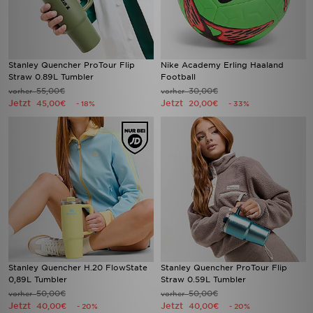
Stanley Quencher ProTour Flip
Nike Academy Erling Haaland
Straw 0.89L Tumbler
Football
55,00€
30,00€
vorher
vorher
Jetzt
Jetzt
45,00€
20,00€
- 18%
- 33%
Stanley Quencher H.20 FlowState
Stanley Quencher ProTour Flip
0,89L Tumbler
Straw 0.59L Tumbler
50,00€
50,00€
vorher
vorher
Jetzt
Jetzt
40,00€
40,00€
- 20%
- 20%