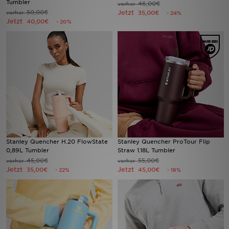
Tumbler
46,00€
vorher
50,00€
Jetzt
vorher
35,00€
- 24%
Jetzt
40,00€
- 20%
Filialfinder
Mein JD
Hilfe & Kontakt
Geschenkgutschein
Studenten
Blog
Stanley Quencher H.20 FlowState
Stanley Quencher ProTour Flip
0,89L Tumbler
Straw 1.18L Tumbler
45,00€
55,00€
vorher
vorher
Jetzt
Jetzt
35,00€
45,00€
- 22%
- 18%