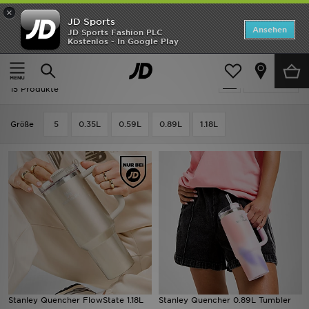
×
JD Sports
ANGEBOTE
Ansehen
JD Sports Fashion PLC
Kostenlos - In Google Play
Home
Frauen
Frauen Accessoires
Sonstiges
Neuheiten
Ausverkauf | Frauen - Sonstiges
Verfeinern
Herren
15 Produkte
Damen
Grӧße
5
0.35L
0.59L
0.89L
1.18L
Kinder
Bestsellers
Marken
Fußball
Sport
Stanley Quencher FlowState 1.18L
Stanley Quencher 0.89L Tumbler
Lade die APP