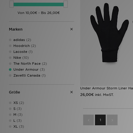
Marken
adidas
(2)
Hoodrich
(2)
Lacoste
(1)
Nike
(10)
The North Face
(2)
Under Armour
(3)
Zavetti Canada
(1)
Under Armour Storm Liner H
Grӧße
26,00€
inkl. MwST.
XS
(2)
S
(3)
M
(3)
1
L
(3)
XL
(3)