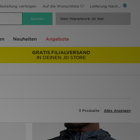
estellung verfolgen
Auf die Wunschliste
Lieferung Nach...
Dein Warenkorb ist leer
en
Neuheiten
Angebote
GRATIS FILIALVERSAND
IN DEINEN JD STORE
3 Produkte:
Alles Anzeigen