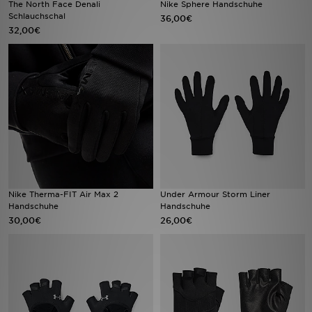
The North Face Denali
Nike Sphere Handschuhe
Schlauchschal
36,00€
32,00€
Filialfinder
Mein JD
Hilfe & Kontakt
Geschenkgutschein
Studenten
Blog
Nike Therma-FIT Air Max 2
Under Armour Storm Liner
Handschuhe
Handschuhe
30,00€
26,00€