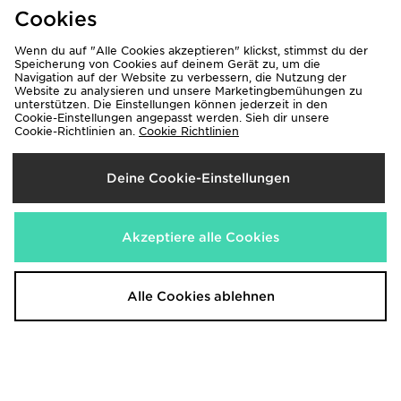
Cookies
Wenn du auf "Alle Cookies akzeptieren" klickst, stimmst du der
Speicherung von Cookies auf deinem Gerät zu, um die
Navigation auf der Website zu verbessern, die Nutzung der
Website zu analysieren und unsere Marketingbemühungen zu
unterstützen. Die Einstellungen können jederzeit in den
MONTIREX Endurance Cap
Under Armour Storm ColdGear
Cookie-Einstellungen angepasst werden. Sieh dir unsere
Sturmhaube Unisex
37,00€
Cookie-Richtlinien an.
Cookie Richtlinien
30,00€
Deine Cookie-Einstellungen
Akzeptiere alle Cookies
Alle Cookies ablehnen
Stanley Quencher ProTour Flip
Trailberg Stratos 25L Backpack
Straw 0.59L Tumbler
60,00€
45,00€