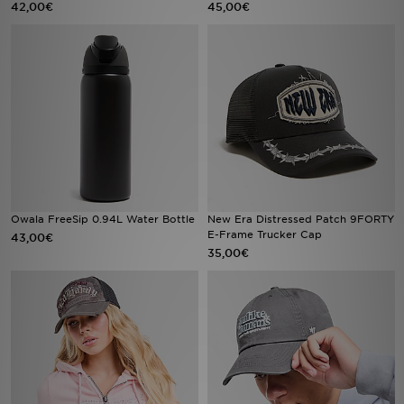
42,00€
45,00€
Filialfinder
Mein JD
Hilfe & Kontakt
Geschenkgutschein
Studenten
Owala FreeSip 0.94L Water Bottle
New Era Distressed Patch 9FORTY
E-Frame Trucker Cap
43,00€
Blog
35,00€