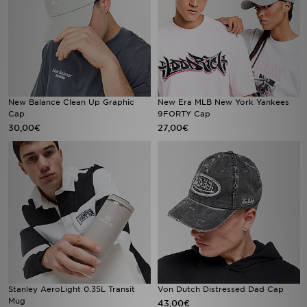
New Balance Clean Up Graphic
New Era MLB New York Yankees
Cap
9FORTY Cap
30,00€
27,00€
Stanley AeroLight 0.35L Transit
Von Dutch Distressed Dad Cap
Mug
43,00€