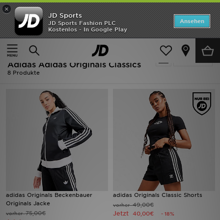
×
JD Sports
ANGEBOTE
Ansehen
JD Sports Fashion PLC
Kostenlos - In Google Play
Home
Frauen
Neuheiten
Ausverkauf | Frauen - Schwarz
Verfeinern
Herren
Adidas Adidas Originals Classics
8 Produkte
Damen
Kinder
Bestsellers
Marken
Fußball
adidas Originals Beckenbauer
adidas Originals Classic Shorts
Sport
Originals Jacke
49,00€
vorher
75,00€
Jetzt
vorher
40,00€
- 18%
Lade die APP