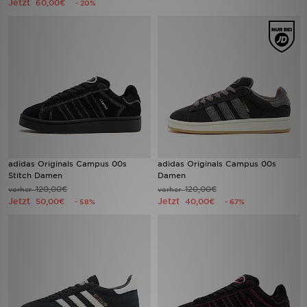
Jetzt
60,00€
- 20%
Filialfinder
Mein JD
Hilfe & Kontakt
Geschenkgutschein
Studenten
adidas Originals Campus 00s
adidas Originals Campus 00s
Stitch Damen
Damen
Blog
120,00€
120,00€
vorher
vorher
Jetzt
Jetzt
50,00€
40,00€
- 58%
- 67%