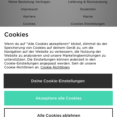
Meine Bestellung Verfolgen
Lieferung & Rücksendung
Impressum
Studenten
Karriere
Klarna
Cookies
Cookies Einstellungen
Datenschutz
Lade Die App
Cookies
Partnerprogramm
JD Blog
Wenn du auf "Alle Cookies akzeptieren" klickst, stimmst du der
Speicherung von Cookies auf deinem Gerät zu, um die
Navigation auf der Website zu verbessern, die Nutzung der
Website zu analysieren und unsere Marketingbemühungen zu
unterstützen. Die Einstellungen können jederzeit in den
Cookie-Einstellungen angepasst werden. Sieh dir unsere
Cookie-Richtlinien an.
Cookie Richtlinien
Lieferung Nach
Deine Cookie-Einstellungen
Deutschland
Wir akzeptieren folgende Zahlungsmethoden
Akzeptiere alle Cookies
Corporate Website
www.jdplc.com
Alle Cookies ablehnen